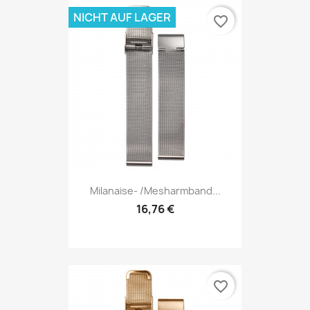
NICHT AUF LAGER
favorite_border
Milanaise- /Mesharmband...
16,76 €
favorite_border