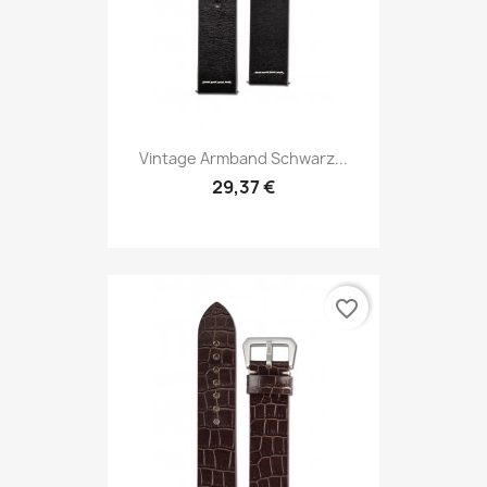
Vintage Armband Schwarz...
29,37 €
favorite_border