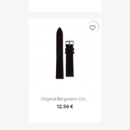
favorite_border
Original Bergmann Cor...
12,56 €