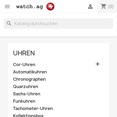
shopping_cart


(0)
search
UHREN

Cor-Uhren
Automatikuhren
Chronographen
Quarzuhren
Sachs-Uhren
Funkuhren
Tachometer-Uhren
Kollektionsbox