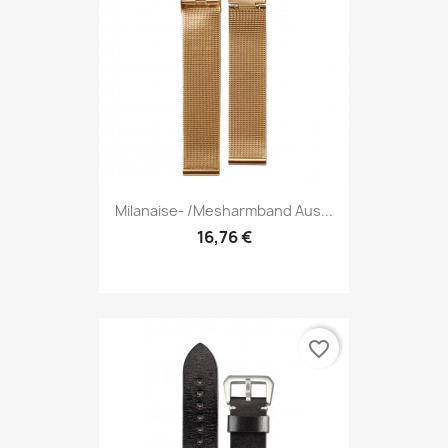
Milanaise- /Mesharmband Aus...
16,76 €
favorite_border