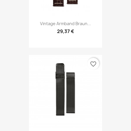
Vintage Armband Braun...
29,37 €
favorite_border