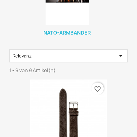
NATO-ARMBÄNDER

Relevanz
1 - 9 von 9 Artikel(n)
favorite_border