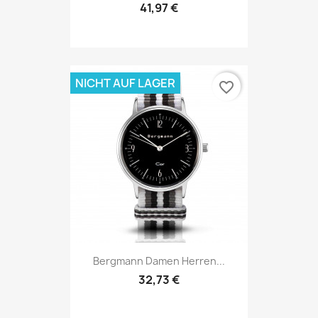
41,97 €
NICHT AUF LAGER
favorite_border
Bergmann Damen Herren...
32,73 €