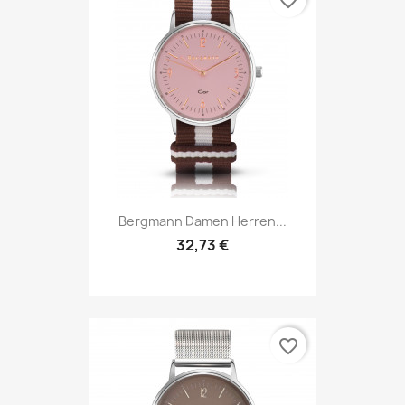
favorite_border
Bergmann Damen Herren...
32,73 €
favorite_border