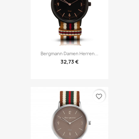
Bergmann Damen Herren...
32,73 €
favorite_border