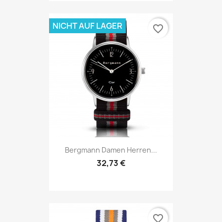
NICHT AUF LAGER
favorite_border
Bergmann Damen Herren...
32,73 €
favorite_border