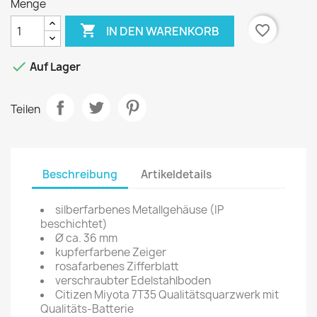
Menge

favorite_border
IN DEN WARENKORB

Auf Lager
Teilen
Beschreibung
Artikeldetails
silberfarbenes Metallgehäuse (IP
beschichtet)
Ø ca. 36 mm
kupferfarbene Zeiger
rosafarbenes Zifferblatt
verschraubter Edelstahlboden
Citizen Miyota 7T35 Qualitätsquarzwerk mit
Qualitäts-Batterie