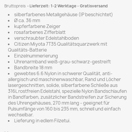
Bruttopreis
Lieferzeit: 1-2 Werktage - Gratisversand
silberfarbenes Metallgehäuse (IP beschichtet)
Ø ca. 36 mm
kupferfarbene Zeiger
rosafarbenes Zifferblatt
verschraubter Edelstahlboden
Citizen Miyota 7T35 Qualitätsquarzwerk mit
Qualitäts-Batterie
Einzelnummerierung
Uhrenarmband weiß-grau-schwarz-gestreift
Bandbreite 18 mm
gewebtes 6.6 Nylon in schwerer Qualität, anti-
allergisch und maschinenwaschbar, Rand und Löcher
lasergeschnitten, solide, silberfarbene Schließe aus
316L rostfreien Edelstahl, spezielle Nylon Bandschlaufen
in Bandfarben, zusätzlicher Bandstreifen zur Sicherung
des Uhrengehäuses, 270 mm lang - geeignet für
Pulsumfänge von 160 bis 235 mm, schnell und einfach
wechselbar.
Lieferung in edlem Filzetui.