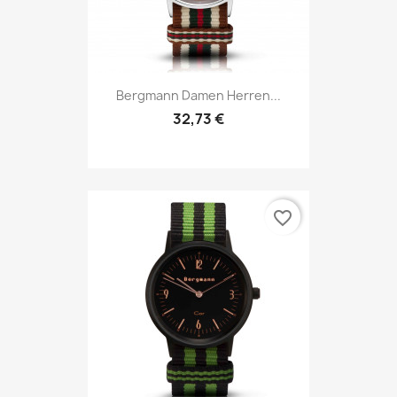
Bergmann Damen Herren...
32,73 €
favorite_border