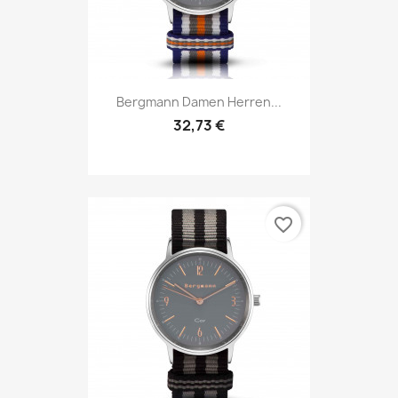
Bergmann Damen Herren...
32,73 €
favorite_border