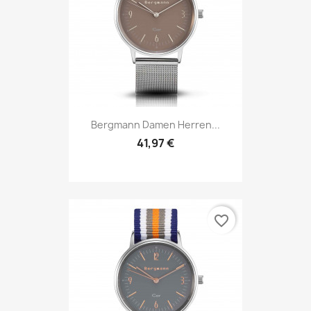
Bergmann Damen Herren...
41,97 €
favorite_border