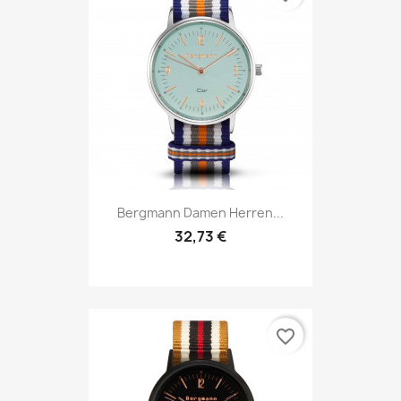
Bergmann Damen Herren...
32,73 €
favorite_border