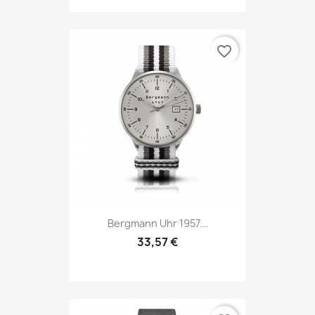
favorite_border
Bergmann Uhr 1957...
33,57 €