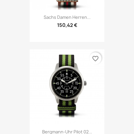
Sachs Damen Herren...
150,42 €
favorite_border
Bergmann-Uhr Pilot 02...