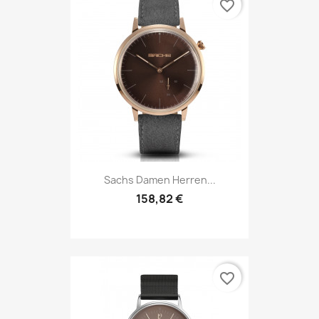
favorite_border
Sachs Damen Herren...
158,82 €
favorite_border