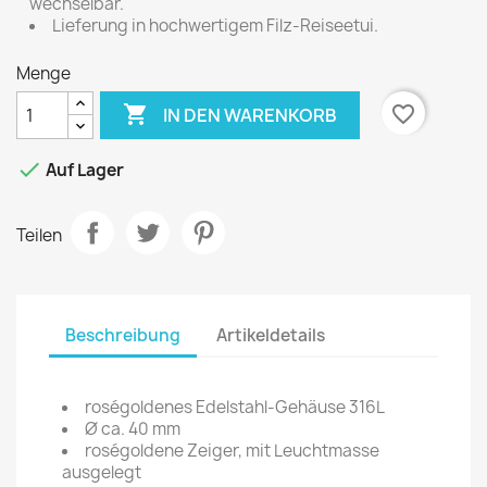
wechselbar.
Lieferung in hochwertigem Filz-Reiseetui.
Menge

favorite_border
IN DEN WARENKORB

Auf Lager
Teilen
Beschreibung
Artikeldetails
roségoldenes Edelstahl-Gehäuse 316L
Ø ca. 40 mm
roségoldene Zeiger, mit Leuchtmasse
ausgelegt