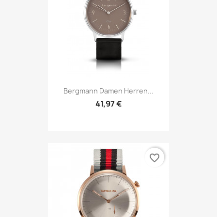
Bergmann Damen Herren...
41,97 €
favorite_border