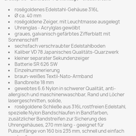
roségoldenes Edelstahl-Gehäuse 316L
Ø ca. 40 mm
roségoldene Zeiger, mit Leuchtmasse ausgelegt
Uhrenglas - Acrylglas gewölbt
graues, galvanisch gefärbtes Zifferblatt mit
Sonnenschliff
sechsfach verschraubter Edelstahlboden
Kaliber VD 78 Japanisches Qualitäts-Quarzwerk
kleiner separater Sekundenzeiger
Batterie SR 626 SW
Einzelnummerierung
braun-weißes Textil-Nato-Armband
Bandbreite 18 mm
gewebtes 6.6 Nylon in schwerer Qualität, anti-
allergisch und maschinenwaschbar, Rand und Löcher
lasergeschnitten, solide,
roségoldene Schließe aus 316L rostfreien Edelstahl,
spezielle Nylon Bandschlaufen in Bandfarben,
zusätzlicher Bandstreifen zur Sicherung des
Uhrengehäuses, 270 mm lang - geeignet für
Pulsumfänge von 160 bis 235 mm, schnell und einfach