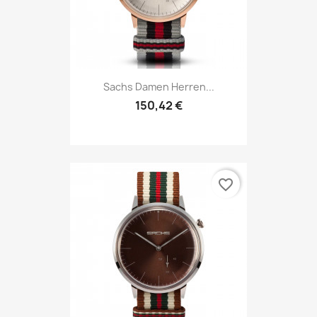
Sachs Damen Herren...
150,42 €
favorite_border