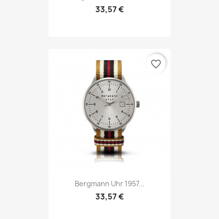
33,57 €
favorite_border
Bergmann Uhr 1957...
33,57 €