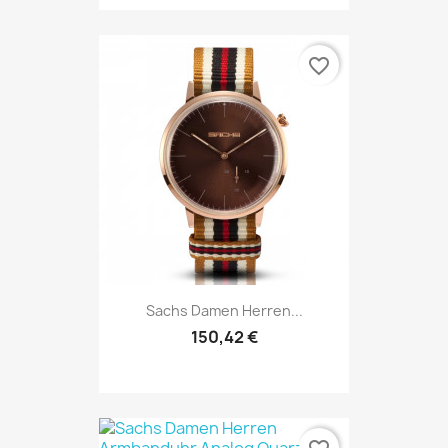
favorite_border
Sachs Damen Herren...
150,42 €