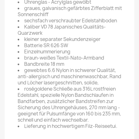
Uhrenglas - Acrylglas gewölbt
graues, galvanisch gefärbtes Zifferblatt mit
Sonnenschliff
sechsfach verschraubter Edelstahlboden
Kaliber VD 78 Japanisches Qualitäts-
Quarzwerk
kleiner separater Sekundenzeiger
Batterie SR 626 SW
Einzelnummerierung
braun-weißes Textil-Nato-Armband
Bandbreite 18 mm
gewebtes 6.6 Nylon in schwerer Qualität,
anti-allergisch und maschinenwaschbar, Rand
und Löcher lasergeschnitten, solide,
roségoldene Schließe aus 316L rostfreien
Edelstahl, spezielle Nylon Bandschlaufen in
Bandfarben, zusätzlicher Bandstreifen zur
Sicherung des Uhrengehäuses, 270 mm lang -
geeignet für Pulsumfänge von 160 bis 235 mm,
schnell und einfach wechselbar.
Lieferung in hochwertigem Filz-Reiseetui.